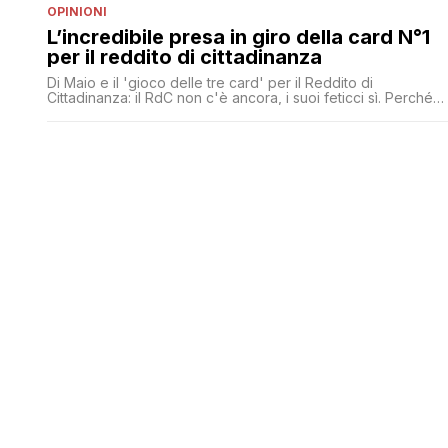
OPINIONI
L’incredibile presa in giro della card N°1
per il reddito di cittadinanza
Di Maio e il 'gioco delle tre card' per il Reddito di
Cittadinanza: il RdC non c'è ancora, i suoi feticci sì. Perché
l'importante è mantenere le promesse, ogni giorno una
promessa mantenuta!