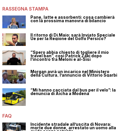
RASSEGNA STAMPA
Pane, latte e assorbenti: cosa cambierà
con la prossima manovra di bilancio
Il ritorno di Di Maio: sarà Inviato Speciale
Ue per la Regione del Golfo Persico?
“Spero abbia chiesto di togliere il mio
travel ban”, così Patrick Zaki dopo
l’incontro tra Meloni e al-Sisi
Morgan avrà un incarico nel Ministero
della Cultura, l’annuncio di Vittorio Sgarbi
“Mi hanno cacciata dal bus per il velo”: la
denuncia di Aicha a Modena
FAQ
Incidente stradale all’uscita di Novara:
morte due donne, arrestato un uomo alla