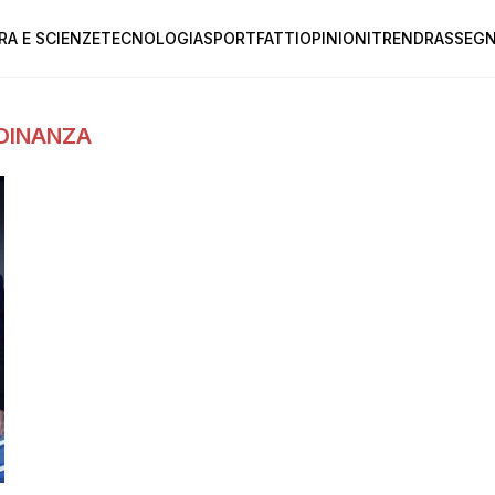
RA E SCIENZE
TECNOLOGIA
SPORT
FATTI
OPINIONI
TREND
RASSEGN
ADINANZA