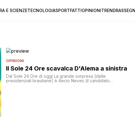
RA E SCIENZE
TECNOLOGIA
SPORT
FATTI
OPINIONI
TREND
RASSEGN
OPINIONI
Il Sole 24 Ore scavalca D'Alema a sinistra
Dal Sole 24 Ore di oggi La grande sorpresa [delle
presidenziali brasiliane] è Aecio Neves (il candidato
conservatore che piace al mondo del business) che
disputerà il 2° turno. Chi è Aecio Neves? Il candidato del
partito socialdemocratico brasiliano (PSDB) che, a dispetto
del nome, è considerato in Brasile un partito di centro o
centro-destra [']