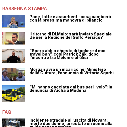
RASSEGNA STAMPA
Pane, latte e assorbenti: cosa cambierà
con la prossima manovra di bilancio
Il ritorno di Di Maio: sarà Inviato Speciale
Ue per la Regione del Golfo Persico?
“Spero abbia chiesto di togliere il mio
travel ban”, così Patrick Zaki dopo
l’incontro tra Meloni e al-Sisi
Morgan avrà un incarico nel Ministero
della Cultura, l’annuncio di Vittorio Sgarbi
“Mi hanno cacciata dal bus per il velo”: la
denuncia di Aicha a Modena
FAQ
Incidente stradale all’uscita di Novara:
morte due donne, arrestato un uomo alla
guida senza patente