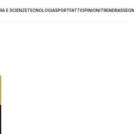
RA E SCIENZE
TECNOLOGIA
SPORT
FATTI
OPINIONI
TREND
RASSEGN