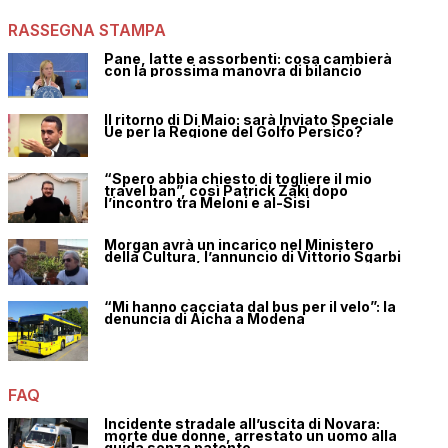
RASSEGNA STAMPA
Pane, latte e assorbenti: cosa cambierà
con la prossima manovra di bilancio
Il ritorno di Di Maio: sarà Inviato Speciale
Ue per la Regione del Golfo Persico?
“Spero abbia chiesto di togliere il mio
travel ban”, così Patrick Zaki dopo
l’incontro tra Meloni e al-Sisi
Morgan avrà un incarico nel Ministero
della Cultura, l’annuncio di Vittorio Sgarbi
“Mi hanno cacciata dal bus per il velo”: la
denuncia di Aicha a Modena
FAQ
Incidente stradale all’uscita di Novara:
morte due donne, arrestato un uomo alla
guida senza patente