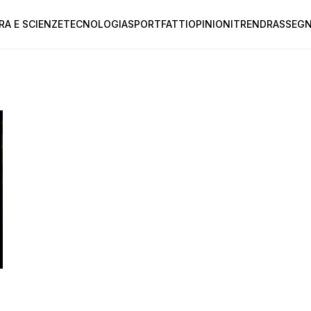
RA E SCIENZE
TECNOLOGIA
SPORT
FATTI
OPINIONI
TREND
RASSEGN