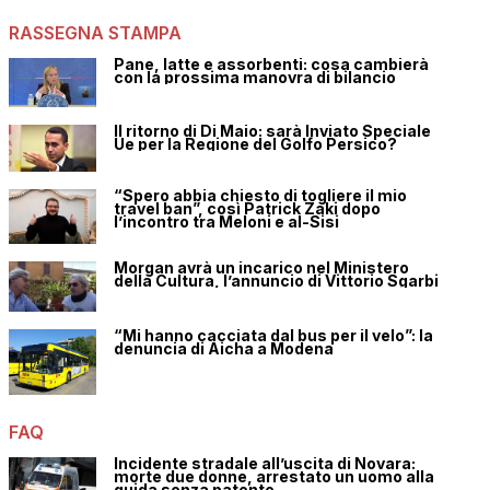
RASSEGNA STAMPA
Pane, latte e assorbenti: cosa cambierà
con la prossima manovra di bilancio
Il ritorno di Di Maio: sarà Inviato Speciale
Ue per la Regione del Golfo Persico?
“Spero abbia chiesto di togliere il mio
travel ban”, così Patrick Zaki dopo
l’incontro tra Meloni e al-Sisi
Morgan avrà un incarico nel Ministero
della Cultura, l’annuncio di Vittorio Sgarbi
“Mi hanno cacciata dal bus per il velo”: la
denuncia di Aicha a Modena
FAQ
Incidente stradale all’uscita di Novara:
morte due donne, arrestato un uomo alla
guida senza patente