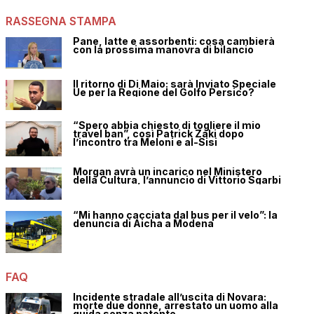
RASSEGNA STAMPA
Pane, latte e assorbenti: cosa cambierà
con la prossima manovra di bilancio
Il ritorno di Di Maio: sarà Inviato Speciale
Ue per la Regione del Golfo Persico?
“Spero abbia chiesto di togliere il mio
travel ban”, così Patrick Zaki dopo
l’incontro tra Meloni e al-Sisi
Morgan avrà un incarico nel Ministero
della Cultura, l’annuncio di Vittorio Sgarbi
“Mi hanno cacciata dal bus per il velo”: la
denuncia di Aicha a Modena
FAQ
Incidente stradale all’uscita di Novara:
morte due donne, arrestato un uomo alla
guida senza patente