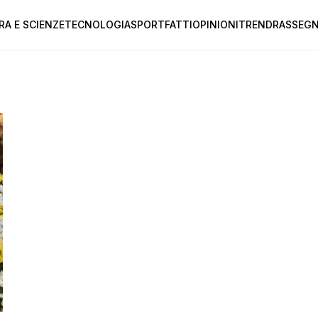
RA E SCIENZE
TECNOLOGIA
SPORT
FATTI
OPINIONI
TREND
RASSEGN