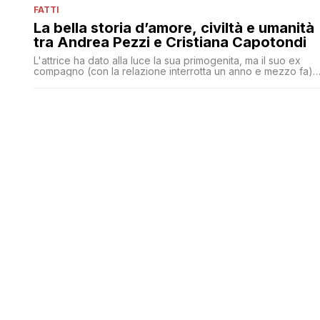
FATTI
La bella storia d’amore, civiltà e umanità
tra Andrea Pezzi e Cristiana Capotondi
L'attrice ha dato alla luce la sua primogenita, ma il suo ex
compagno (con la relazione interrotta un anno e mezzo fa)
le è rimasto vicino durante tutta la gravidanza