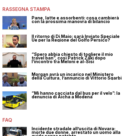
RASSEGNA STAMPA
Pane, latte e assorbenti: cosa cambierà
con la prossima manovra di bilancio
Il ritorno di Di Maio: sarà Inviato Speciale
Ue per la Regione del Golfo Persico?
“Spero abbia chiesto di togliere il mio
travel ban”, così Patrick Zaki dopo
l’incontro tra Meloni e al-Sisi
Morgan avrà un incarico nel Ministero
della Cultura, l’annuncio di Vittorio Sgarbi
“Mi hanno cacciata dal bus per il velo”: la
denuncia di Aicha a Modena
FAQ
Incidente stradale all’uscita di Novara:
morte due donne, arrestato un uomo alla
guida senza patente