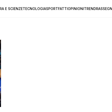
RA E SCIENZE
TECNOLOGIA
SPORT
FATTI
OPINIONI
TREND
RASSEGN