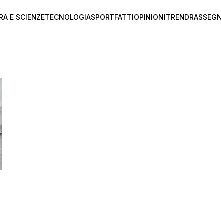
RA E SCIENZE
TECNOLOGIA
SPORT
FATTI
OPINIONI
TREND
RASSEGN