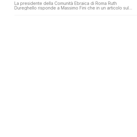
La presidente della Comunità Ebraica di Roma Ruth
Dureghello risponde a Massimo Fini che in un articolo sul
Fatto Quotidiano si spingeva ad affermare che l’esercito
tedesco in Italia “si comportò con correttezza”