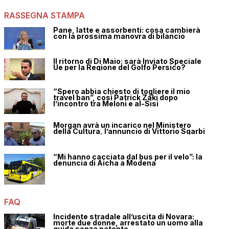
RASSEGNA STAMPA
Pane, latte e assorbenti: cosa cambierà
con la prossima manovra di bilancio
Il ritorno di Di Maio: sarà Inviato Speciale
Ue per la Regione del Golfo Persico?
“Spero abbia chiesto di togliere il mio
travel ban”, così Patrick Zaki dopo
l’incontro tra Meloni e al-Sisi
Morgan avrà un incarico nel Ministero
della Cultura, l’annuncio di Vittorio Sgarbi
“Mi hanno cacciata dal bus per il velo”: la
denuncia di Aicha a Modena
FAQ
Incidente stradale all’uscita di Novara:
morte due donne, arrestato un uomo alla
guida senza patente