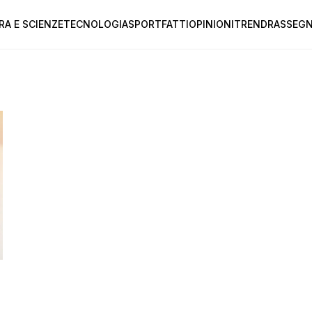
RA E SCIENZE
TECNOLOGIA
SPORT
FATTI
OPINIONI
TREND
RASSEGN