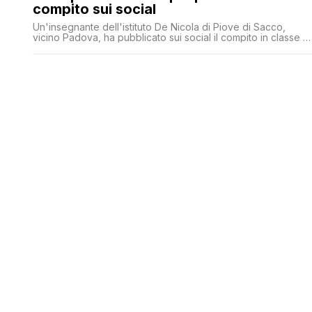
compito sui social
Un'insegnante dell'istituto De Nicola di Piove di Sacco,
vicino Padova, ha pubblicato sui social il compito in classe di
un suo studente, al quale ha messo come voto 1 perché
risultava 'copiato da internet'