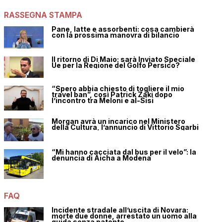
RASSEGNA STAMPA
Pane, latte e assorbenti: cosa cambierà
con la prossima manovra di bilancio
Il ritorno di Di Maio: sarà Inviato Speciale
Ue per la Regione del Golfo Persico?
“Spero abbia chiesto di togliere il mio
travel ban”, così Patrick Zaki dopo
l’incontro tra Meloni e al-Sisi
Morgan avrà un incarico nel Ministero
della Cultura, l’annuncio di Vittorio Sgarbi
“Mi hanno cacciata dal bus per il velo”: la
denuncia di Aicha a Modena
FAQ
Incidente stradale all’uscita di Novara:
morte due donne, arrestato un uomo alla
guida senza patente