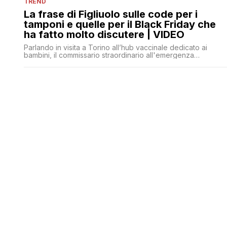
TREND
La frase di Figliuolo sulle code per i
tamponi e quelle per il Black Friday che
ha fatto molto discutere | VIDEO
Parlando in visita a Torino all’hub vaccinale dedicato ai
bambini, il commissario straordinario all'emergenza
Francesco Paolo Figliuolo ha bacchettato gli italiani che
'fanno la fila per il Black Friday' ma si lamentano di quella pe
i tamponi