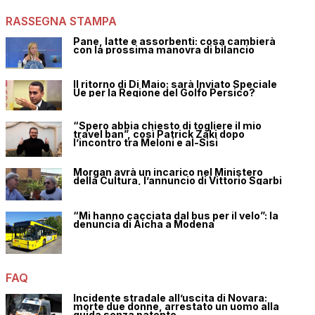
RASSEGNA STAMPA
Pane, latte e assorbenti: cosa cambierà
con la prossima manovra di bilancio
Il ritorno di Di Maio: sarà Inviato Speciale
Ue per la Regione del Golfo Persico?
“Spero abbia chiesto di togliere il mio
travel ban”, così Patrick Zaki dopo
l’incontro tra Meloni e al-Sisi
Morgan avrà un incarico nel Ministero
della Cultura, l’annuncio di Vittorio Sgarbi
“Mi hanno cacciata dal bus per il velo”: la
denuncia di Aicha a Modena
FAQ
Incidente stradale all’uscita di Novara:
morte due donne, arrestato un uomo alla
guida senza patente