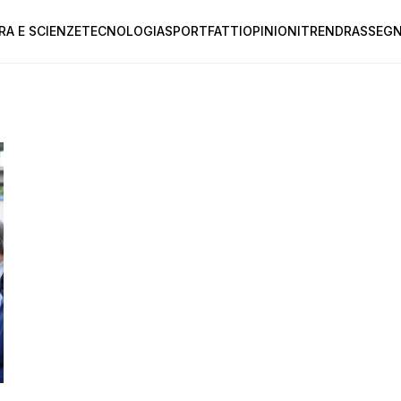
RA E SCIENZE
TECNOLOGIA
SPORT
FATTI
OPINIONI
TREND
RASSEGN