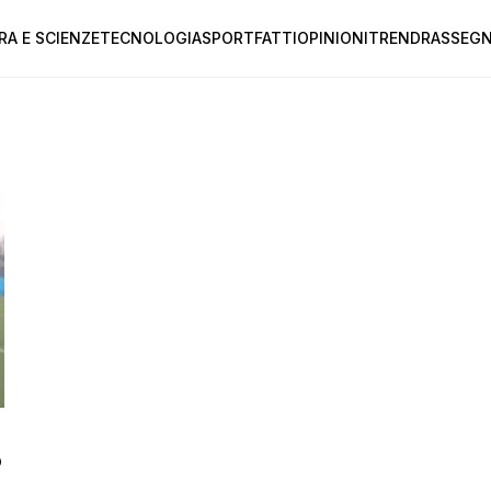
RA E SCIENZE
TECNOLOGIA
SPORT
FATTI
OPINIONI
TREND
RASSEGN
o