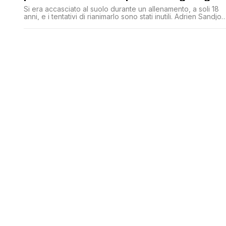
Si era accasciato al suolo durante un allenamento, a soli 18
anni, e i tentativi di rianimarlo sono stati inutili. Adrien Sandjo,
giovane calciatore, è morto così nella notte: la sua famiglia
ha disposto la donazione degli organi