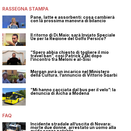
RASSEGNA STAMPA
Pane, latte e assorbenti: cosa cambierà
con la prossima manovra di bilancio
Il ritorno di Di Maio: sarà Inviato Speciale
Ue per la Regione del Golfo Persico?
“Spero abbia chiesto di togliere il mio
travel ban”, così Patrick Zaki dopo
l’incontro tra Meloni e al-Sisi
Morgan avrà un incarico nel Ministero
della Cultura, l’annuncio di Vittorio Sgarbi
“Mi hanno cacciata dal bus per il velo”: la
denuncia di Aicha a Modena
FAQ
Incidente stradale all’uscita di Novara:
morte due donne, arrestato un uomo alla
guida senza patente