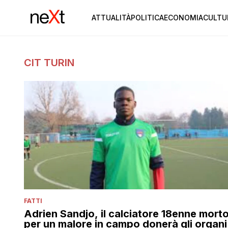
ATTUALITÀ
POLITICA
ECONOMIA
CULTU
CIT TURIN
FATTI
Adrien Sandjo, il calciatore 18enne mort
per un malore in campo donerà gli organi