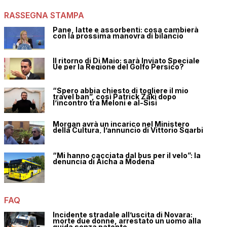
RASSEGNA STAMPA
Pane, latte e assorbenti: cosa cambierà
con la prossima manovra di bilancio
Il ritorno di Di Maio: sarà Inviato Speciale
Ue per la Regione del Golfo Persico?
“Spero abbia chiesto di togliere il mio
travel ban”, così Patrick Zaki dopo
l’incontro tra Meloni e al-Sisi
Morgan avrà un incarico nel Ministero
della Cultura, l’annuncio di Vittorio Sgarbi
“Mi hanno cacciata dal bus per il velo”: la
denuncia di Aicha a Modena
FAQ
Incidente stradale all’uscita di Novara:
morte due donne, arrestato un uomo alla
guida senza patente