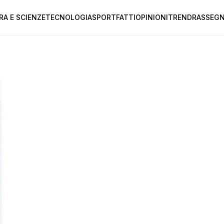
RA E SCIENZE
TECNOLOGIA
SPORT
FATTI
OPINIONI
TREND
RASSEGN