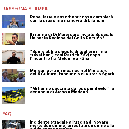
RASSEGNA STAMPA
Pane, latte e assorbenti: cosa cambierà
con la prossima manovra di bilancio
Il ritorno di Di Maio: sarà Inviato Speciale
Ue per la Regione del Golfo Persico?
“Spero abbia chiesto di togliere il mio
travel ban”, così Patrick Zaki dopo
l’incontro tra Meloni e al-Sisi
Morgan avrà un incarico nel Ministero
della Cultura, l’annuncio di Vittorio Sgarbi
“Mi hanno cacciata dal bus per il velo”: la
denuncia di Aicha a Modena
FAQ
Incidente stradale all’uscita di Novara:
morte due donne, arrestato un uomo alla
guida senza patente