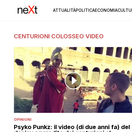
ATTUALITÀ
POLITICA
ECONOMIA
CULTU
CENTURIONI COLOSSEO VIDEO
OPINIONI
Psyko Punkz: il video (di due anni fa) del