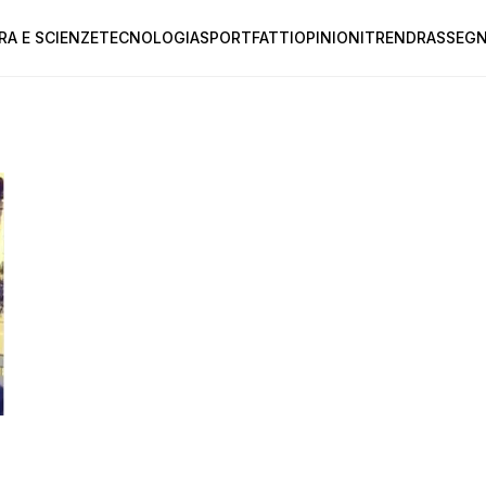
RA E SCIENZE
TECNOLOGIA
SPORT
FATTI
OPINIONI
TREND
RASSEGN