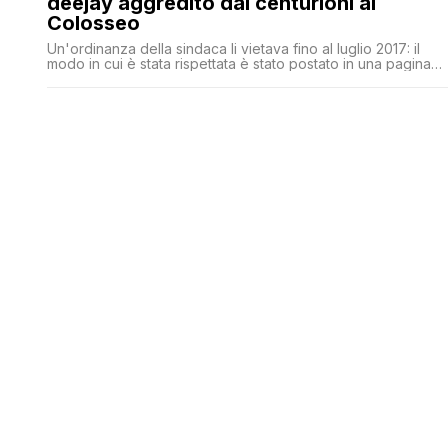
deejay aggredito dai centurioni al
Colosseo
Un'ordinanza della sindaca li vietava fino al luglio 2017: il
modo in cui è stata rispettata è stato postato in una pagina
FB con 300mila iscritti. Ma la polizia locale smentisce