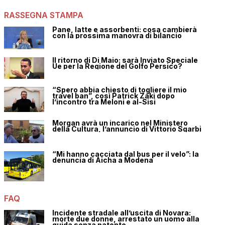
RASSEGNA STAMPA
Pane, latte e assorbenti: cosa cambierà
con la prossima manovra di bilancio
Il ritorno di Di Maio: sarà Inviato Speciale
Ue per la Regione del Golfo Persico?
“Spero abbia chiesto di togliere il mio
travel ban”, così Patrick Zaki dopo
l’incontro tra Meloni e al-Sisi
Morgan avrà un incarico nel Ministero
della Cultura, l’annuncio di Vittorio Sgarbi
“Mi hanno cacciata dal bus per il velo”: la
denuncia di Aicha a Modena
FAQ
Incidente stradale all’uscita di Novara:
morte due donne, arrestato un uomo alla
guida senza patente