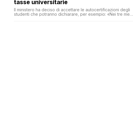
tasse universitarie
Il ministero ha deciso di accettare le autocertificazioni degli
studenti che potranno dichiarare, per esempio: «Nei tre mesi
di emergenza mio padre ha perso il posto di lavoro» o «nel
periodo dell’epidemia da coronavirus si sono fortemente
ridotte le entrate dell’attività di famiglia»