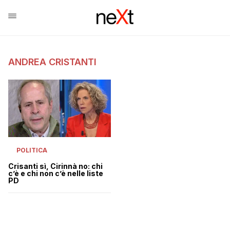
ANDREA CRISTANTI
POLITICA
Crisanti sì, Cirinnà no: chi
c’è e chi non c’è nelle liste
PD