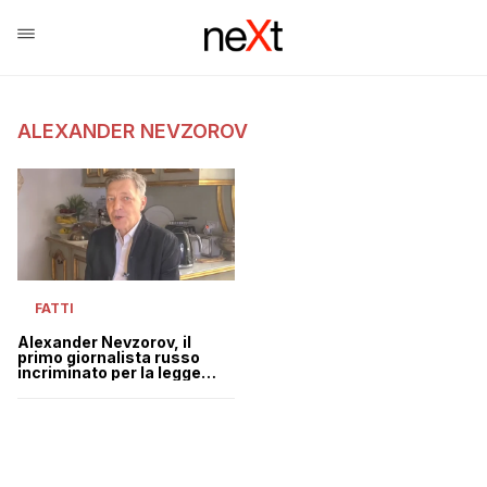
ALEXANDER NEVZOROV
FATTI
Alexander Nevzorov, il
primo giornalista russo
incriminato per la legge
bavaglio di Putin “contro le
fake news”