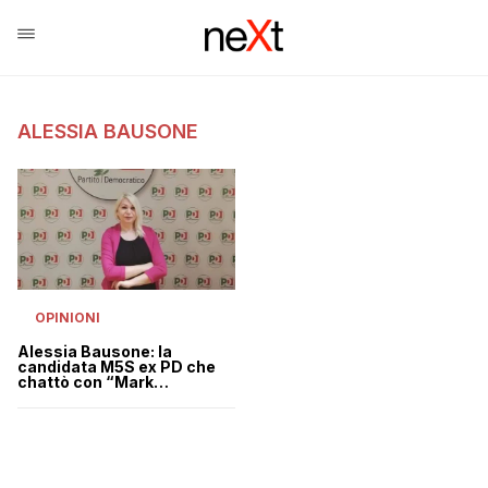
ALESSIA BAUSONE
OPINIONI
Alessia Bausone: la
candidata M5S ex PD che
chattò con “Mark
Caltagirone”