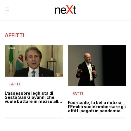
AFFITTI
FATTI
L’assessore leghista di
FATTI
Sesto San Giovanni che
vuole buttare in mezzo alla
Fuorisede, la bella notizia:
strada 667 famiglie
l’Emilia vuole rimborsare gli
(straniere) | VIDEO
affitti pagati in pandemia