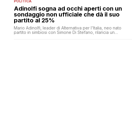
POLITICA
Adinolfi sogna ad occhi aperti con un
sondaggio non ufficiale che dà il suo
partito al 25%
Mario Adinolfi, leader di Alternativa per l'Italia, neo nato
partito in simbiosi con Simone Di Stefano, rilancia un
sondaggio aperto che lo proietta oltre il 25% dei consensi
nazionali: 'Se il 25 settembre le elezioni finissero così non
sentireste che finalmente qualcosa è davvero cambiato?'