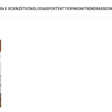
RA E SCIENZE
TECNOLOGIA
SPORT
FATTI
OPINIONI
TREND
RASSEGN