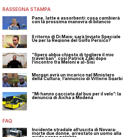
RASSEGNA STAMPA
Pane, latte e assorbenti: cosa cambierà
con la prossima manovra di bilancio
Il ritorno di Di Maio: sarà Inviato Speciale
Ue per la Regione del Golfo Persico?
“Spero abbia chiesto di togliere il mio
travel ban”, così Patrick Zaki dopo
l’incontro tra Meloni e al-Sisi
Morgan avrà un incarico nel Ministero
della Cultura, l’annuncio di Vittorio Sgarbi
“Mi hanno cacciata dal bus per il velo”: la
denuncia di Aicha a Modena
FAQ
Incidente stradale all’uscita di Novara:
morte due donne, arrestato un uomo alla
guida senza patente