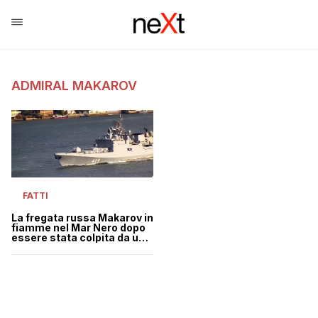
ADMIRAL MAKAROV
FATTI
La fregata russa Makarov in
fiamme nel Mar Nero dopo
essere stata colpita da un
missile ucraino