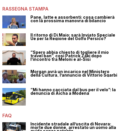
RASSEGNA STAMPA
Pane, latte e assorbenti: cosa cambierà
con la prossima manovra di bilancio
Il ritorno di Di Maio: sarà Inviato Speciale
Ue per la Regione del Golfo Persico?
“Spero abbia chiesto di togliere il mio
travel ban”, così Patrick Zaki dopo
l’incontro tra Meloni e al-Sisi
Morgan avrà un incarico nel Ministero
della Cultura, l’annuncio di Vittorio Sgarbi
“Mi hanno cacciata dal bus per il velo”: la
denuncia di Aicha a Modena
FAQ
Incidente stradale all’uscita di Novara:
morte due donne, arrestato un uomo alla
guida senza patente