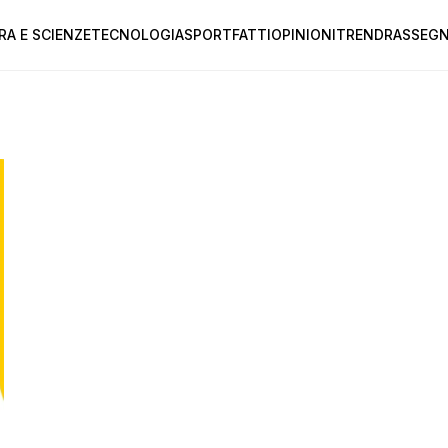
RA E SCIENZE
TECNOLOGIA
SPORT
FATTI
OPINIONI
TREND
RASSEGN