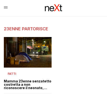
23ENNE PARTORISCE
FATTI
Mamma 23enne senzatetto
costretta a non
riconoscere il neonato,
Roccella: “Troppe
rinunciano per povertà”