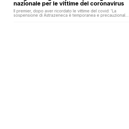
nazionale per le vittime del coronavirus
Il premier, dopo aver ricordato le vittime del covid: 'La
sospensione di Astrazeneca è temporanea e precauzionale.
Qualunque sarà la sua decisione dell'Ema, la campagna
vaccinale procederà con la stessa velocità'.