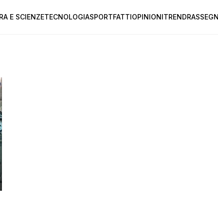
RA E SCIENZE
TECNOLOGIA
SPORT
FATTI
OPINIONI
TREND
RASSEGN