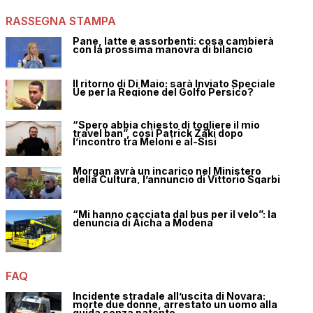
RASSEGNA STAMPA
Pane, latte e assorbenti: cosa cambierà
con la prossima manovra di bilancio
Il ritorno di Di Maio: sarà Inviato Speciale
Ue per la Regione del Golfo Persico?
“Spero abbia chiesto di togliere il mio
travel ban”, così Patrick Zaki dopo
l’incontro tra Meloni e al-Sisi
Morgan avrà un incarico nel Ministero
della Cultura, l’annuncio di Vittorio Sgarbi
“Mi hanno cacciata dal bus per il velo”: la
denuncia di Aicha a Modena
FAQ
Incidente stradale all’uscita di Novara:
morte due donne, arrestato un uomo alla
guida senza patente