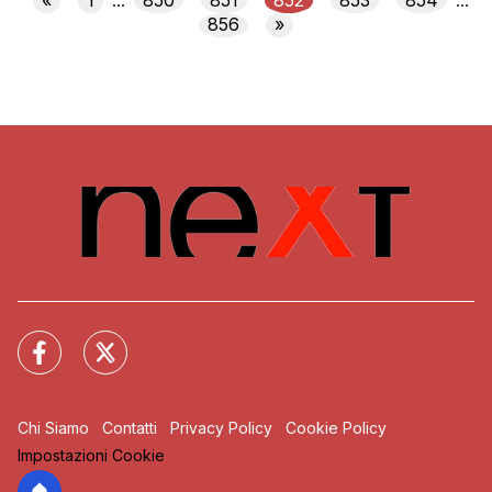
«
1
850
851
852
853
854
...
...
856
»
Chi Siamo
Contatti
Privacy Policy
Cookie Policy
Impostazioni Cookie