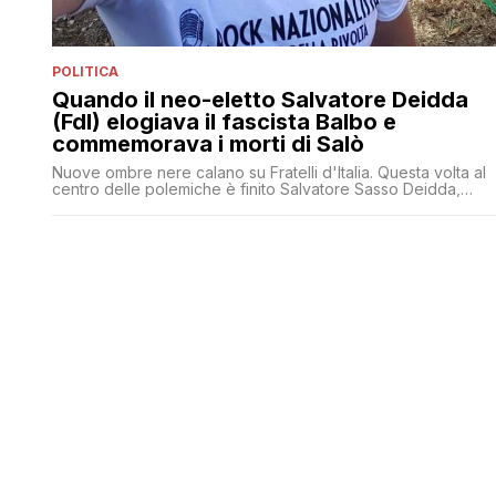
POLITICA
Quando il neo-eletto Salvatore Deidda
(FdI) elogiava il fascista Balbo e
commemorava i morti di Salò
Nuove ombre nere calano su Fratelli d'Italia. Questa volta al
centro delle polemiche è finito Salvatore Sasso Deidda,
segretario regionale del partito di Giorgia Meloni in
Saredegna