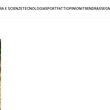
RA E SCIENZE
TECNOLOGIA
SPORT
FATTI
OPINIONI
TREND
RASSEGN