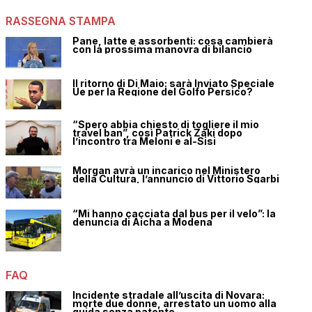
RASSEGNA STAMPA
Pane, latte e assorbenti: cosa cambierà
con la prossima manovra di bilancio
Il ritorno di Di Maio: sarà Inviato Speciale
Ue per la Regione del Golfo Persico?
“Spero abbia chiesto di togliere il mio
travel ban”, così Patrick Zaki dopo
l’incontro tra Meloni e al-Sisi
Morgan avrà un incarico nel Ministero
della Cultura, l’annuncio di Vittorio Sgarbi
“Mi hanno cacciata dal bus per il velo”: la
denuncia di Aicha a Modena
FAQ
Incidente stradale all’uscita di Novara:
morte due donne, arrestato un uomo alla
guida senza patente