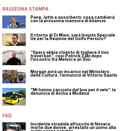
RASSEGNA STAMPA
Pane, latte e assorbenti: cosa cambierà
con la prossima manovra di bilancio
Il ritorno di Di Maio: sarà Inviato Speciale
Ue per la Regione del Golfo Persico?
“Spero abbia chiesto di togliere il mio
travel ban”, così Patrick Zaki dopo
l’incontro tra Meloni e al-Sisi
Morgan avrà un incarico nel Ministero
della Cultura, l’annuncio di Vittorio Sgarbi
“Mi hanno cacciata dal bus per il velo”: la
denuncia di Aicha a Modena
FAQ
Incidente stradale all’uscita di Novara:
morte due donne, arrestato un uomo alla
guida senza patente