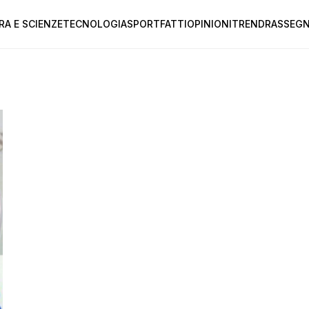
RA E SCIENZE
TECNOLOGIA
SPORT
FATTI
OPINIONI
TREND
RASSEGN