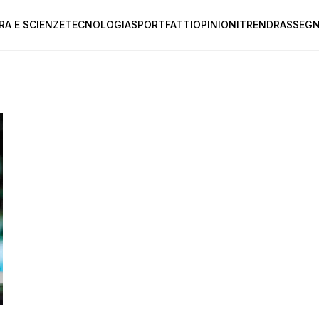
RA E SCIENZE
TECNOLOGIA
SPORT
FATTI
OPINIONI
TREND
RASSEGN