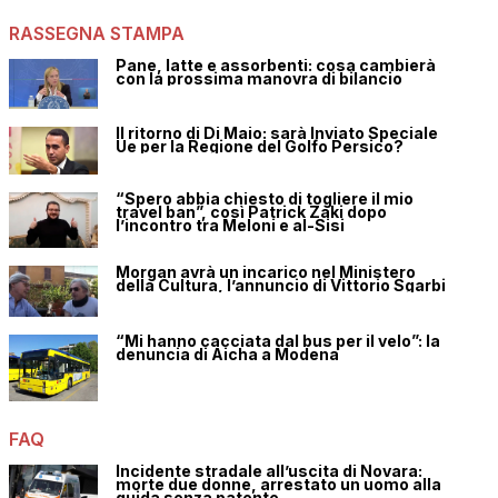
RASSEGNA STAMPA
Pane, latte e assorbenti: cosa cambierà
con la prossima manovra di bilancio
Il ritorno di Di Maio: sarà Inviato Speciale
Ue per la Regione del Golfo Persico?
“Spero abbia chiesto di togliere il mio
travel ban”, così Patrick Zaki dopo
l’incontro tra Meloni e al-Sisi
Morgan avrà un incarico nel Ministero
della Cultura, l’annuncio di Vittorio Sgarbi
“Mi hanno cacciata dal bus per il velo”: la
denuncia di Aicha a Modena
FAQ
Incidente stradale all’uscita di Novara:
morte due donne, arrestato un uomo alla
guida senza patente