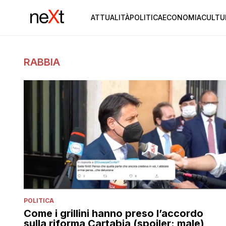
ATTUALITÀ
POLITICA
ECONOMIA
CULTU
RABBIA
POLITICA
Come i grillini hanno preso l’accordo
sulla riforma Cartabia (spoiler: male)