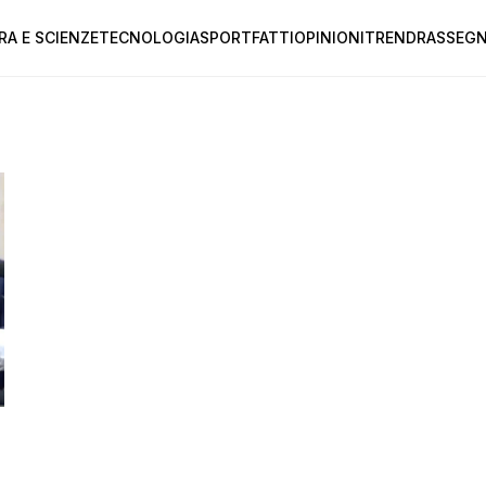
RA E SCIENZE
TECNOLOGIA
SPORT
FATTI
OPINIONI
TREND
RASSEGN