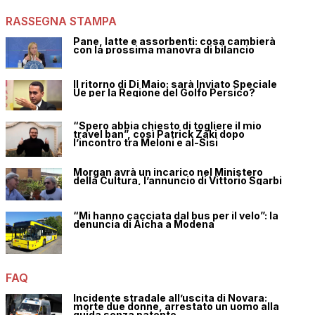
RASSEGNA STAMPA
Pane, latte e assorbenti: cosa cambierà
con la prossima manovra di bilancio
Il ritorno di Di Maio: sarà Inviato Speciale
Ue per la Regione del Golfo Persico?
“Spero abbia chiesto di togliere il mio
travel ban”, così Patrick Zaki dopo
l’incontro tra Meloni e al-Sisi
Morgan avrà un incarico nel Ministero
della Cultura, l’annuncio di Vittorio Sgarbi
“Mi hanno cacciata dal bus per il velo”: la
denuncia di Aicha a Modena
FAQ
Incidente stradale all’uscita di Novara:
morte due donne, arrestato un uomo alla
guida senza patente