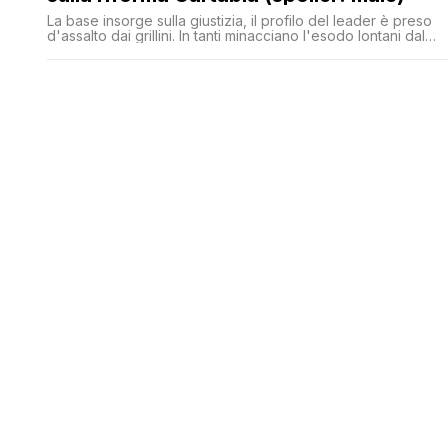
La base insorge sulla giustizia, il profilo del leader è preso
d'assalto dai grillini. In tanti minacciano l'esodo lontani dal
Movimento, a colpire è l'ennesimo cambio di posizione:
questa volta su un tema che è stato al centro della
campagna del 2018