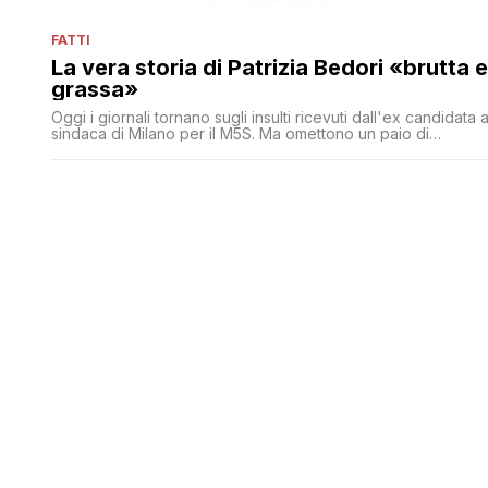
FATTI
La vera storia di Patrizia Bedori «brutta e
grassa»
Oggi i giornali tornano sugli insulti ricevuti dall'ex candidata 
sindaca di Milano per il M5S. Ma omettono un paio di
particolari che andrebbero ricordati. E che riguardano Grillo
e quello che si diceva di lei tra i grillini