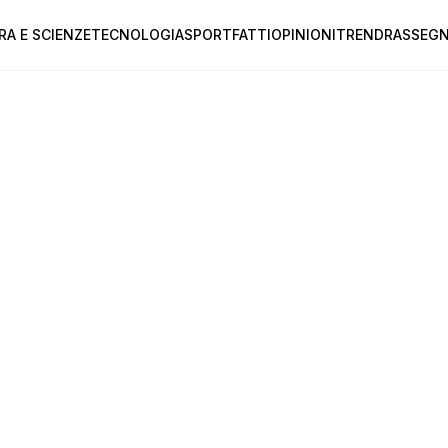
RA E SCIENZE
TECNOLOGIA
SPORT
FATTI
OPINIONI
TREND
RASSEGN