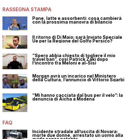
RASSEGNA STAMPA
Pane, latte e assorbenti: cosa cambierà
con la prossima manovra di bilancio
Il ritorno di Di Maio: sarà Inviato Speciale
Ue per la Regione del Golfo Persico?
“Spero abbia chiesto di togliere il mio
travel ban”, così Patrick Zaki dopo
l’incontro tra Meloni e al-Sisi
Morgan avrà un incarico nel Ministero
della Cultura, l’annuncio di Vittorio Sgarbi
“Mi hanno cacciata dal bus per il velo”: la
denuncia di Aicha a Modena
FAQ
Incidente stradale all’uscita di Novara:
morte due donne, arrestato un uomo alla
guida senza patente