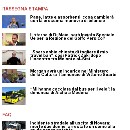
RASSEGNA STAMPA
Pane, latte e assorbenti: cosa cambierà
con la prossima manovra di bilancio
Il ritorno di Di Maio: sarà Inviato Speciale
Ue per la Regione del Golfo Persico?
“Spero abbia chiesto di togliere il mio
travel ban”, così Patrick Zaki dopo
l’incontro tra Meloni e al-Sisi
Morgan avrà un incarico nel Ministero
della Cultura, l’annuncio di Vittorio Sgarbi
“Mi hanno cacciata dal bus per il velo”: la
denuncia di Aicha a Modena
FAQ
Incidente stradale all’uscita di Novara:
morte due donne, arrestato un uomo alla
guida senza patente