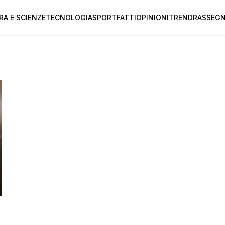
RA E SCIENZE
TECNOLOGIA
SPORT
FATTI
OPINIONI
TREND
RASSEGN