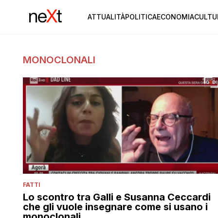
ATTUALITÀ
POLITICA
ECONOMIA
CULTU
MONOCLONALI
FATTI
Lo scontro tra Galli e Susanna Ceccardi
che gli vuole insegnare come si usano i
monoclonali