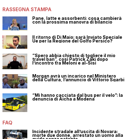
RASSEGNA STAMPA
Pane, latte e assorbenti: cosa cambierà
con la prossima manovra di bilancio
Il ritorno di Di Maio: sarà Inviato Speciale
Ue per la Regione del Golfo Persico?
“Spero abbia chiesto di togliere il mio
travel ban”, così Patrick Zaki dopo
l’incontro tra Meloni e al-Sisi
Morgan avrà un incarico nel Ministero
della Cultura, l’annuncio di Vittorio Sgarbi
“Mi hanno cacciata dal bus per il velo”: la
denuncia di Aicha a Modena
FAQ
Incidente stradale all’uscita di Novara:
morte due donne, arrestato un uomo alla
guida senza patente