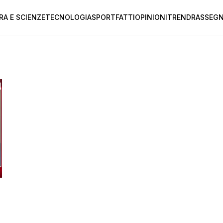
RA E SCIENZE
TECNOLOGIA
SPORT
FATTI
OPINIONI
TREND
RASSEGN