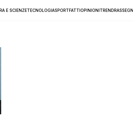
RA E SCIENZE
TECNOLOGIA
SPORT
FATTI
OPINIONI
TREND
RASSEGN