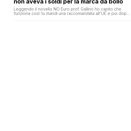
non aveva i soldi per la marca da bollo
Leggendo il novello NO Euro prof. Gallino ho capito che
funziona così: tu mandi una raccomandata all'UE e poi dopo
un po' puoi uscire dall'euro. E' davvero così semplice! Al
che uno si chiede perché Tsipras abbia scelto di restare
nell'euro a carissimo prezzo, quando sarebbe bastato
mandare una letterina. Tradimento o semplice ignoranza
giuridica? Cerca [']