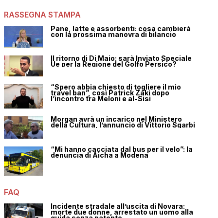
RASSEGNA STAMPA
Pane, latte e assorbenti: cosa cambierà
con la prossima manovra di bilancio
Il ritorno di Di Maio: sarà Inviato Speciale
Ue per la Regione del Golfo Persico?
“Spero abbia chiesto di togliere il mio
travel ban”, così Patrick Zaki dopo
l’incontro tra Meloni e al-Sisi
Morgan avrà un incarico nel Ministero
della Cultura, l’annuncio di Vittorio Sgarbi
“Mi hanno cacciata dal bus per il velo”: la
denuncia di Aicha a Modena
FAQ
Incidente stradale all’uscita di Novara:
morte due donne, arrestato un uomo alla
guida senza patente