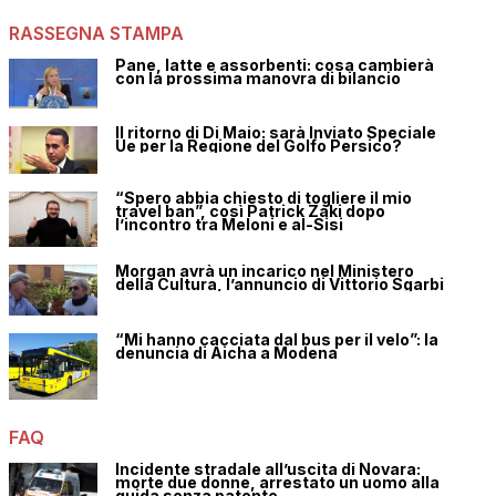
RASSEGNA STAMPA
Pane, latte e assorbenti: cosa cambierà
con la prossima manovra di bilancio
Il ritorno di Di Maio: sarà Inviato Speciale
Ue per la Regione del Golfo Persico?
“Spero abbia chiesto di togliere il mio
travel ban”, così Patrick Zaki dopo
l’incontro tra Meloni e al-Sisi
Morgan avrà un incarico nel Ministero
della Cultura, l’annuncio di Vittorio Sgarbi
“Mi hanno cacciata dal bus per il velo”: la
denuncia di Aicha a Modena
FAQ
Incidente stradale all’uscita di Novara:
morte due donne, arrestato un uomo alla
guida senza patente