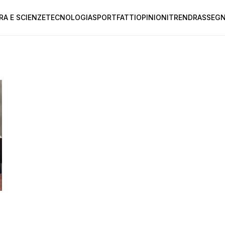
RA E SCIENZE
TECNOLOGIA
SPORT
FATTI
OPINIONI
TREND
RASSEGN