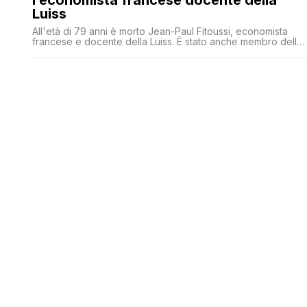
l’economista francese docente della
Luiss
All'età di 79 anni è morto Jean-Paul Fitoussi, economista
francese e docente della Luiss. È stato anche membro della
Commissione delle Nazioni Unite sulla riforma del sistema
monetario e finanziario internazionale