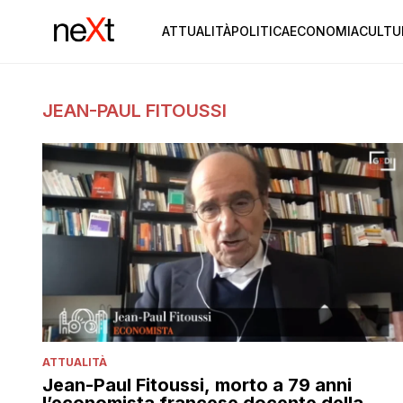
ATTUALITÀ
POLITICA
ECONOMIA
CULTU
JEAN-PAUL FITOUSSI
ATTUALITÀ
Jean-Paul Fitoussi, morto a 79 anni