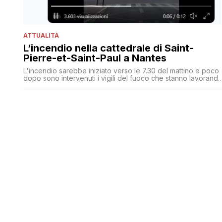
ATTUALITÀ
L’incendio nella cattedrale di Saint-
Pierre-et-Saint-Paul a Nantes
L'incendio sarebbe iniziato verso le 7.30 del mattino e poco
dopo sono intervenuti i vigili del fuoco che stanno lavorand
per cercare di domare le fiamme. Le immagini pubblicate sui
social e riprese dal sito del giornale francese mostrano
come dal rosone della cattedrale gotica si vedano
divampare le fiamme all'interno della chiesa