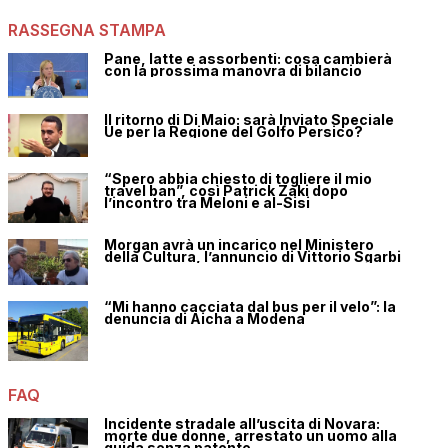
RASSEGNA STAMPA
Pane, latte e assorbenti: cosa cambierà
con la prossima manovra di bilancio
Il ritorno di Di Maio: sarà Inviato Speciale
Ue per la Regione del Golfo Persico?
“Spero abbia chiesto di togliere il mio
travel ban”, così Patrick Zaki dopo
l’incontro tra Meloni e al-Sisi
Morgan avrà un incarico nel Ministero
della Cultura, l’annuncio di Vittorio Sgarbi
“Mi hanno cacciata dal bus per il velo”: la
denuncia di Aicha a Modena
FAQ
Incidente stradale all’uscita di Novara:
morte due donne, arrestato un uomo alla
guida senza patente