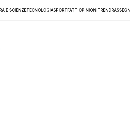
RA E SCIENZE
TECNOLOGIA
SPORT
FATTI
OPINIONI
TREND
RASSEGN