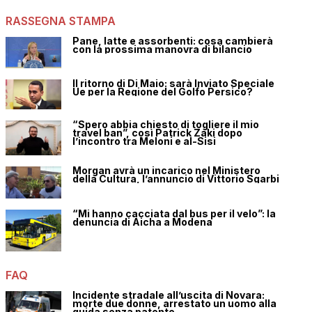
RASSEGNA STAMPA
Pane, latte e assorbenti: cosa cambierà
con la prossima manovra di bilancio
Il ritorno di Di Maio: sarà Inviato Speciale
Ue per la Regione del Golfo Persico?
“Spero abbia chiesto di togliere il mio
travel ban”, così Patrick Zaki dopo
l’incontro tra Meloni e al-Sisi
Morgan avrà un incarico nel Ministero
della Cultura, l’annuncio di Vittorio Sgarbi
“Mi hanno cacciata dal bus per il velo”: la
denuncia di Aicha a Modena
FAQ
Incidente stradale all’uscita di Novara:
morte due donne, arrestato un uomo alla
guida senza patente