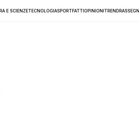
RA E SCIENZE
TECNOLOGIA
SPORT
FATTI
OPINIONI
TREND
RASSEGN