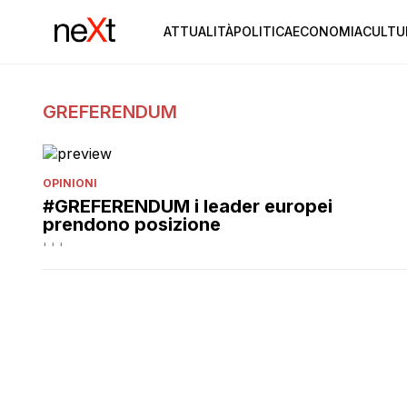
ATTUALITÀ
POLITICA
ECONOMIA
CULTU
GREFERENDUM
OPINIONI
#GREFERENDUM i leader europei
prendono posizione
' ' '