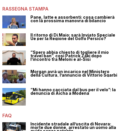
RASSEGNA STAMPA
Pane, latte e assorbenti: cosa cambierà
con la prossima manovra di bilancio
Il ritorno di Di Maio: sarà Inviato Speciale
Ue per la Regione del Golfo Persico?
“Spero abbia chiesto di togliere il mio
travel ban”, così Patrick Zaki dopo
l’incontro tra Meloni e al-Sisi
Morgan avrà un incarico nel Ministero
della Cultura, l’annuncio di Vittorio Sgarbi
“Mi hanno cacciata dal bus per il velo”: la
denuncia di Aicha a Modena
FAQ
Incidente stradale all’uscita di Novara:
morte due donne, arrestato un uomo alla
guida senza patente