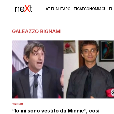
ATTUALITÀ
POLITICA
ECONOMIA
CULTU
GALEAZZO BIGNAMI
TREND
“Io mi sono vestito da Minnie”, così