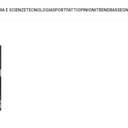
RA E SCIENZE
TECNOLOGIA
SPORT
FATTI
OPINIONI
TREND
RASSEGN