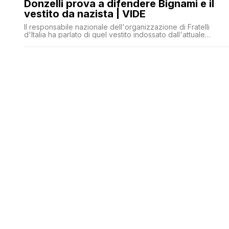
Donzelli prova a difendere Bignami e il
vestito da nazista | VIDE
Il responsabile nazionale dell'organizzazione di Fratelli
d'Italia ha parlato di quel vestito indossato dall'attuale
sottosegretario alle Infrastrutture durante il suo addio al
celibato