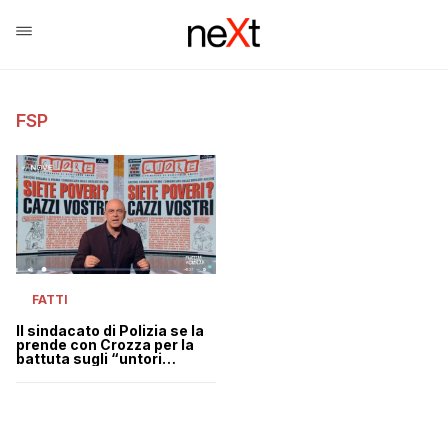
FSP
FATTI
Il sindacato di Polizia se la
prende con Crozza per la
battuta sugli “untori
dell’ordine”