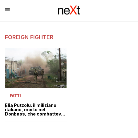
FOREIGN FIGHTER
FATTI
Elia Putzolu: il miliziano
italiano, morto nel
Donbass, che combatteva
con i separatisti filo-russi