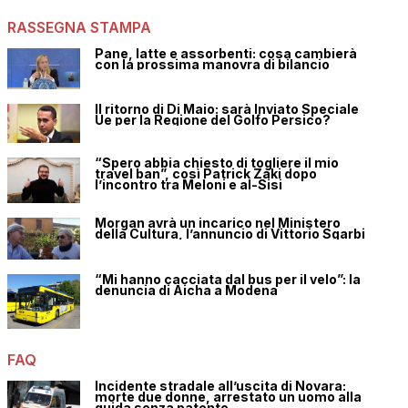
RASSEGNA STAMPA
Pane, latte e assorbenti: cosa cambierà
con la prossima manovra di bilancio
Il ritorno di Di Maio: sarà Inviato Speciale
Ue per la Regione del Golfo Persico?
“Spero abbia chiesto di togliere il mio
travel ban”, così Patrick Zaki dopo
l’incontro tra Meloni e al-Sisi
Morgan avrà un incarico nel Ministero
della Cultura, l’annuncio di Vittorio Sgarbi
“Mi hanno cacciata dal bus per il velo”: la
denuncia di Aicha a Modena
FAQ
Incidente stradale all’uscita di Novara:
morte due donne, arrestato un uomo alla
guida senza patente