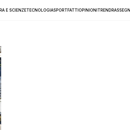
RA E SCIENZE
TECNOLOGIA
SPORT
FATTI
OPINIONI
TREND
RASSEGN