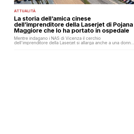
ATTUALITÀ
La storia dell’amica cinese
dell’imprenditore della Laserjet di Pojana
Maggiore che lo ha portato in ospedale
Mentre indagano i NAS di Vicenza il cerchio
dell'imprenditore della Laserjet si allarga anche a una donna
quarantenne di nazionalità cinese residente in Italia da oltre
dieci anni, che la sera di domenica 28 giugno ha caricato in
auto il manager per accompagnarlo al pronto soccorso