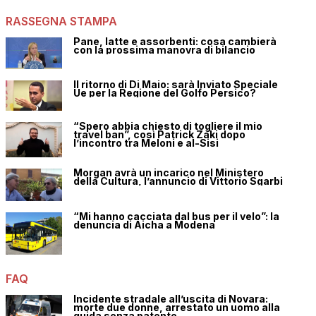
RASSEGNA STAMPA
Pane, latte e assorbenti: cosa cambierà
con la prossima manovra di bilancio
Il ritorno di Di Maio: sarà Inviato Speciale
Ue per la Regione del Golfo Persico?
“Spero abbia chiesto di togliere il mio
travel ban”, così Patrick Zaki dopo
l’incontro tra Meloni e al-Sisi
Morgan avrà un incarico nel Ministero
della Cultura, l’annuncio di Vittorio Sgarbi
“Mi hanno cacciata dal bus per il velo”: la
denuncia di Aicha a Modena
FAQ
Incidente stradale all’uscita di Novara:
morte due donne, arrestato un uomo alla
guida senza patente