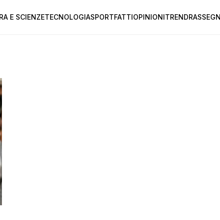
RA E SCIENZE
TECNOLOGIA
SPORT
FATTI
OPINIONI
TREND
RASSEGN