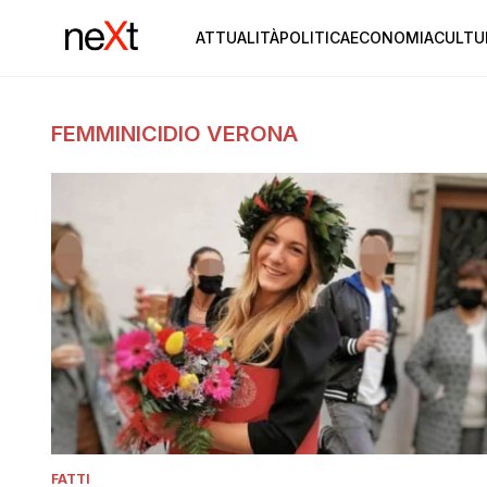
ATTUALITÀ
POLITICA
ECONOMIA
CULTU
FEMMINICIDIO VERONA
FATTI