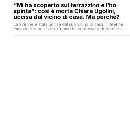
“Mi ha scoperto sul terrazzino e l’ho
spinta”: così è morta Chiara Ugolini,
uccisa dal vicino di casa. Ma perché?
La 27enne è stata uccisa dal suo vicino di casa, il 38enne
Emanuele Impellizzeri. L'uomo ha confessato dopo che la
sua fuga è stata interrotta dalla Polstrada. Ancora non è stato
stato reso noto il movente