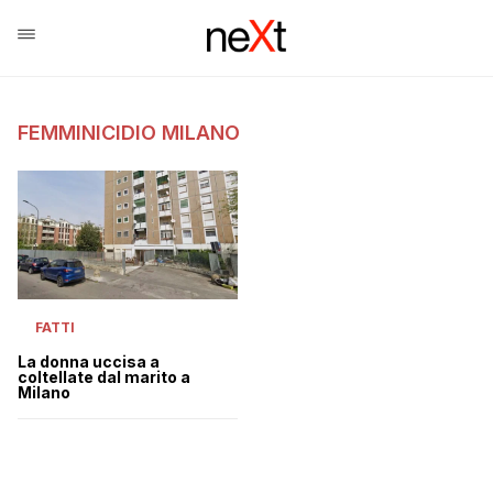
FEMMINICIDIO MILANO
FATTI
La donna uccisa a
coltellate dal marito a
Milano