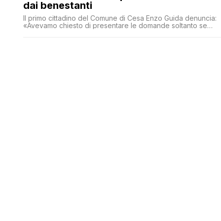
dai benestanti
Il primo cittadino del Comune di Cesa Enzo Guida denuncia:
«Avevamo chiesto di presentare le domande soltanto se
c'era uno stato di necessità. Siamo stati inondati di domande
anche da chi va in giro con auto di lusso. Attiveremo la
Guardia di Finanza»