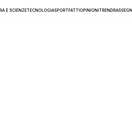
RA E SCIENZE
TECNOLOGIA
SPORT
FATTI
OPINIONI
TREND
RASSEGN