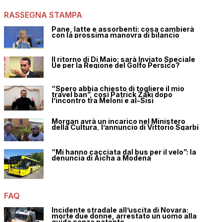
RASSEGNA STAMPA
Pane, latte e assorbenti: cosa cambierà
con la prossima manovra di bilancio
Il ritorno di Di Maio: sarà Inviato Speciale
Ue per la Regione del Golfo Persico?
“Spero abbia chiesto di togliere il mio
travel ban”, così Patrick Zaki dopo
l’incontro tra Meloni e al-Sisi
Morgan avrà un incarico nel Ministero
della Cultura, l’annuncio di Vittorio Sgarbi
“Mi hanno cacciata dal bus per il velo”: la
denuncia di Aicha a Modena
FAQ
Incidente stradale all’uscita di Novara:
morte due donne, arrestato un uomo alla
guida senza patente