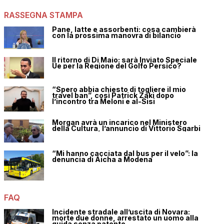
RASSEGNA STAMPA
Pane, latte e assorbenti: cosa cambierà
con la prossima manovra di bilancio
Il ritorno di Di Maio: sarà Inviato Speciale
Ue per la Regione del Golfo Persico?
“Spero abbia chiesto di togliere il mio
travel ban”, così Patrick Zaki dopo
l’incontro tra Meloni e al-Sisi
Morgan avrà un incarico nel Ministero
della Cultura, l’annuncio di Vittorio Sgarbi
“Mi hanno cacciata dal bus per il velo”: la
denuncia di Aicha a Modena
FAQ
Incidente stradale all’uscita di Novara:
morte due donne, arrestato un uomo alla
guida senza patente