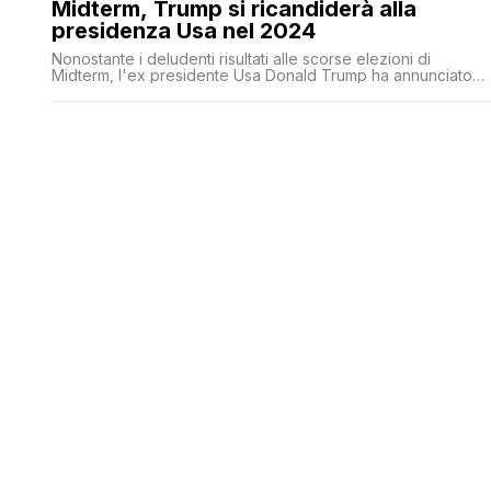
Midterm, Trump si ricandiderà alla
presidenza Usa nel 2024
Nonostante i deludenti risultati alle scorse elezioni di
Midterm, l'ex presidente Usa Donald Trump ha annunciato
questa notte che si candiderà per la Casa Bianca