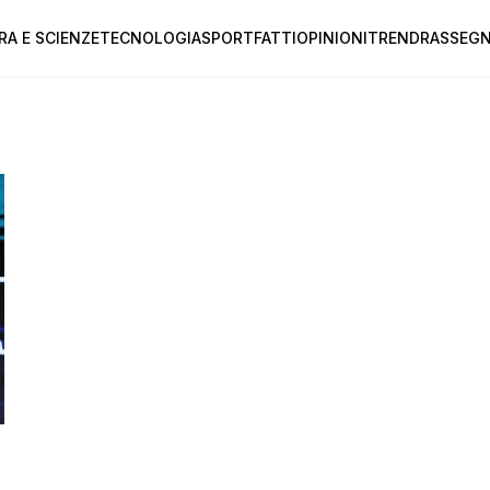
RA E SCIENZE
TECNOLOGIA
SPORT
FATTI
OPINIONI
TREND
RASSEGN