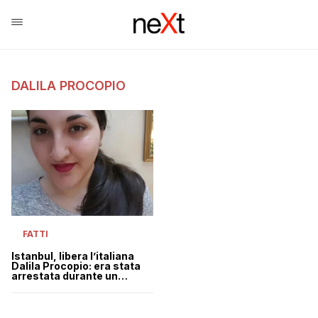
DALILA PROCOPIO
FATTI
Istanbul, libera l’italiana
Dalila Procopio: era stata
arrestata durante un
corteo femminista