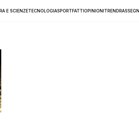
RA E SCIENZE
TECNOLOGIA
SPORT
FATTI
OPINIONI
TREND
RASSEGN