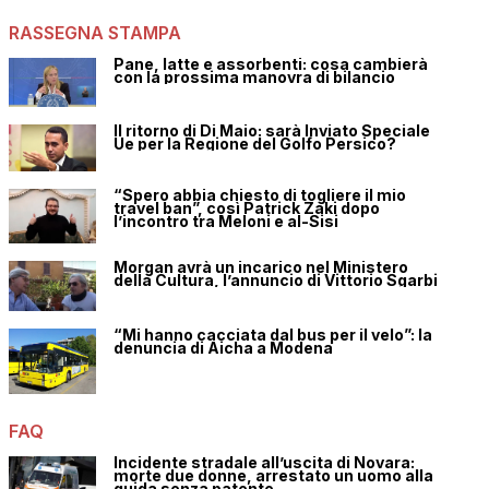
RASSEGNA STAMPA
Pane, latte e assorbenti: cosa cambierà
con la prossima manovra di bilancio
Il ritorno di Di Maio: sarà Inviato Speciale
Ue per la Regione del Golfo Persico?
“Spero abbia chiesto di togliere il mio
travel ban”, così Patrick Zaki dopo
l’incontro tra Meloni e al-Sisi
Morgan avrà un incarico nel Ministero
della Cultura, l’annuncio di Vittorio Sgarbi
“Mi hanno cacciata dal bus per il velo”: la
denuncia di Aicha a Modena
FAQ
Incidente stradale all’uscita di Novara:
morte due donne, arrestato un uomo alla
guida senza patente