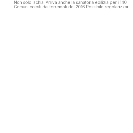
Non solo Ischia. Arriva anche la sanatoria edilizia per i 140
Comuni colpiti dai terremoti del 2016 Possibile regolarizzare
ampliamenti e interventi su parti strutturali realizzati senza
autorizzazione