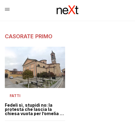
CASORATE PRIMO
FATTI
Fedeli sì, stupidi no: la
protesta che lascia la
chiesa vuota per l’omelia no
vax del parroco