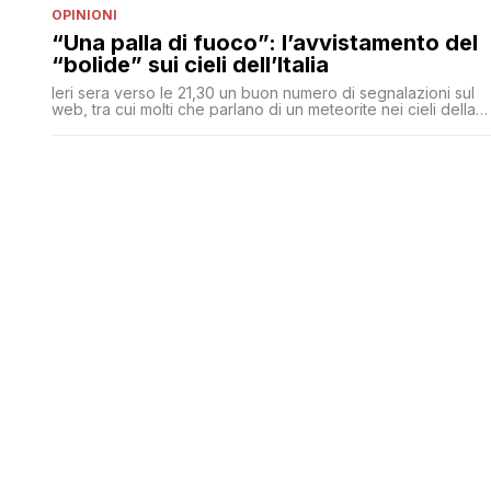
OPINIONI
“Una palla di fuoco”: l’avvistamento del
“bolide” sui cieli dell’Italia
Ieri sera verso le 21,30 un buon numero di segnalazioni sul
web, tra cui molti che parlano di un meteorite nei cieli della
Lombardia o di un satellite caduto. Tutte le segnalazioni
'puntano' a un orario preciso, che è quello delle 21,30 di ieri
sera. C'è anche chi parla di un 'botto fortissimo'. Moltissime
sono [']