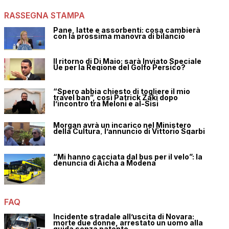
RASSEGNA STAMPA
Pane, latte e assorbenti: cosa cambierà
con la prossima manovra di bilancio
Il ritorno di Di Maio: sarà Inviato Speciale
Ue per la Regione del Golfo Persico?
“Spero abbia chiesto di togliere il mio
travel ban”, così Patrick Zaki dopo
l’incontro tra Meloni e al-Sisi
Morgan avrà un incarico nel Ministero
della Cultura, l’annuncio di Vittorio Sgarbi
“Mi hanno cacciata dal bus per il velo”: la
denuncia di Aicha a Modena
FAQ
Incidente stradale all’uscita di Novara:
morte due donne, arrestato un uomo alla
guida senza patente