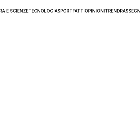
RA E SCIENZE
TECNOLOGIA
SPORT
FATTI
OPINIONI
TREND
RASSEGN