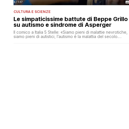
CULTURA E SCIENZE
Le simpaticissime battute di Beppe Grillo
su autismo e sindrome di Asperger
Il comico a Italia 5 Stelle: «Siamo pieni di malattie nevrotiche,
siamo pieni di autistici, l’autismo è la malattia del secolo.
L’autismo non lo riconosci, per esempio è la sindrome di
Aspengher (sic) c’è pieno di questi filosofi in televisione che
hanno la sindrome di Asperger»