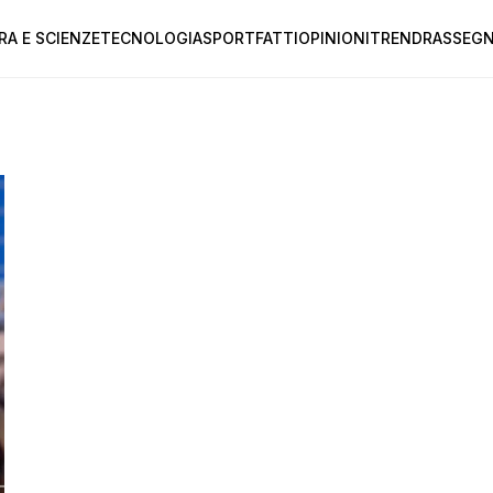
RA E SCIENZE
TECNOLOGIA
SPORT
FATTI
OPINIONI
TREND
RASSEGN