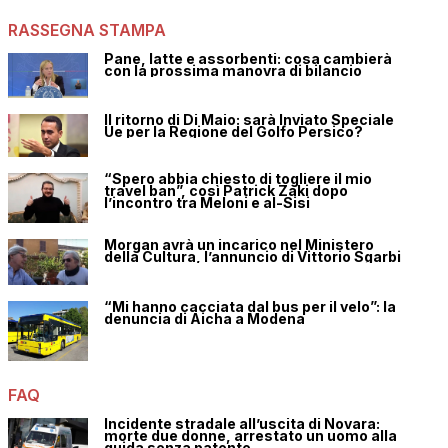
RASSEGNA STAMPA
Pane, latte e assorbenti: cosa cambierà
con la prossima manovra di bilancio
Il ritorno di Di Maio: sarà Inviato Speciale
Ue per la Regione del Golfo Persico?
“Spero abbia chiesto di togliere il mio
travel ban”, così Patrick Zaki dopo
l’incontro tra Meloni e al-Sisi
Morgan avrà un incarico nel Ministero
della Cultura, l’annuncio di Vittorio Sgarbi
“Mi hanno cacciata dal bus per il velo”: la
denuncia di Aicha a Modena
FAQ
Incidente stradale all’uscita di Novara:
morte due donne, arrestato un uomo alla
guida senza patente