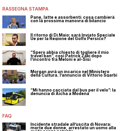
RASSEGNA STAMPA
Pane, latte e assorbenti: cosa cambierà
con la prossima manovra di bilancio
Il ritorno di Di Maio: sarà Inviato Speciale
Ue per la Regione del Golfo Persico?
“Spero abbia chiesto di togliere il mio
travel ban”, così Patrick Zaki dopo
l’incontro tra Meloni e al-Sisi
Morgan avrà un incarico nel Ministero
della Cultura, l’annuncio di Vittorio Sgarbi
“Mi hanno cacciata dal bus per il velo”: la
denuncia di Aicha a Modena
FAQ
Incidente stradale all’uscita di Novara:
morte due donne, arrestato un uomo alla