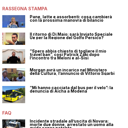
RASSEGNA STAMPA
Pane, latte e assorbenti: cosa cambierà
con la prossima manovra di bilancio
Il ritorno di Di Maio: sarà Inviato Speciale
Ue per la Regione del Golfo Persico?
“Spero abbia chiesto di togliere il mio
travel ban”, così Patrick Zaki dopo
l’incontro tra Meloni e al-Sisi
Morgan avrà un incarico nel Ministero
della Cultura, l’annuncio di Vittorio Sgarbi
“Mi hanno cacciata dal bus per il velo”: la
denuncia di Aicha a Modena
FAQ
Incidente stradale all’uscita di Novara:
morte due donne, arrestato un uomo alla
guida senza patente