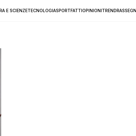
RA E SCIENZE
TECNOLOGIA
SPORT
FATTI
OPINIONI
TREND
RASSEGN