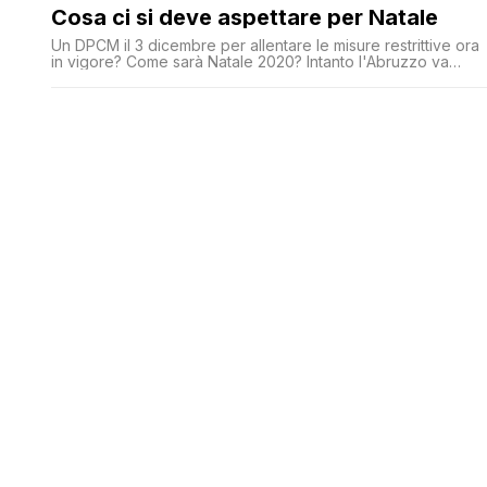
Cosa ci si deve aspettare per Natale
Un DPCM il 3 dicembre per allentare le misure restrittive ora
in vigore? Come sarà Natale 2020? Intanto l'Abruzzo va
verso la zona rossa e la Basilicata chiude le scuole
elementari e medie