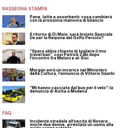
RASSEGNA STAMPA
Pane, latte e assorbenti: cosa cambierà
con la prossima manovra di bilancio
Il ritorno di Di Maio: sarà Inviato Speciale
Ue per la Regione del Golfo Persico?
“Spero abbia chiesto di togliere il mio
travel ban”, così Patrick Zaki dopo
l’incontro tra Meloni e al-Sisi
Morgan avrà un incarico nel Ministero
della Cultura, l’annuncio di Vittorio Sgarbi
“Mi hanno cacciata dal bus per il velo”: la
denuncia di Aicha a Modena
FAQ
Incidente stradale all’uscita di Novara:
morte due donne, arrestato un uomo alla
guida senza patente