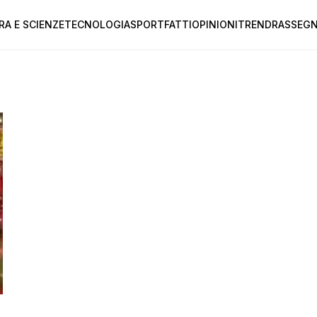
RA E SCIENZE
TECNOLOGIA
SPORT
FATTI
OPINIONI
TREND
RASSEGN