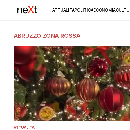
ATTUALITÀ
POLITICA
ECONOMIA
CULTU
ABRUZZO ZONA ROSSA
ATTUALITÀ